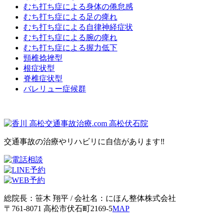
むち打ち症による身体の倦怠感
むち打ち症による足の痺れ
むち打ち症による自律神経症状
むち打ち症による腕の痺れ
むち打ち症による握力低下
頸椎捻挫型
根症状型
脊椎症状型
バレリュー症候群
交通事故の治療やリハビリに
自信
があります‼
総院長：笹木 翔平 / 会社名：にほん整体株式会社
〒761-8071 高松市伏石町2169-5
MAP