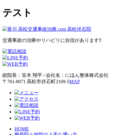
テスト
交通事故の治療やリハビリに
自信
があります‼
総院長：笹木 翔平 / 会社名：にほん整体株式会社
〒761-8071 高松市伏石町2169-5
MAP
HOME
整骨院と病院の上手な通い方