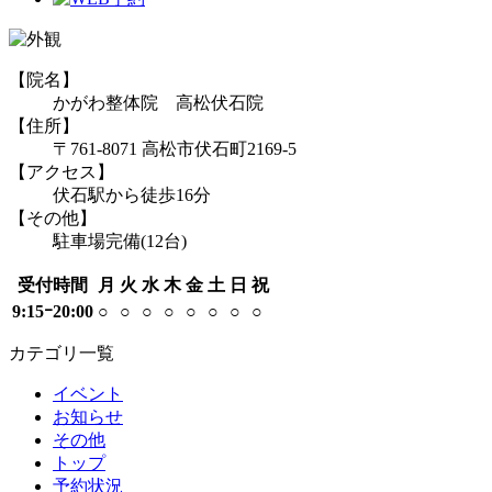
【院名】
かがわ整体院 高松伏石院
【住所】
〒761-8071 高松市伏石町2169-5
【アクセス】
伏石駅から徒歩16分
【その他】
駐車場完備(12台)
受付時間
月
火
水
木
金
土
日
祝
9:15ｰ20:00
○
○
○
○
○
○
○
○
カテゴリ一覧
イベント
お知らせ
その他
トップ
予約状況