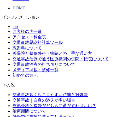
HOME
インフォメーション
top
お客様の声一覧
アクセス・料金表
交通事故慰謝料計算ツール
慰謝料について
整骨院と整形外科・病院との上手な通い方
交通事故治療で通う医療機関の併院・転院について
交通事故治療の打ち切りについて
メディア掲載・監修一覧
初めての方へ
その他
交通事故多く起こりやすい時期と対処法
交通事故｜自身の過失が多い場合
整形外科と接骨院どちらに通院すればいい？
治療期間について
妊娠中に事故に遭ってしまったら