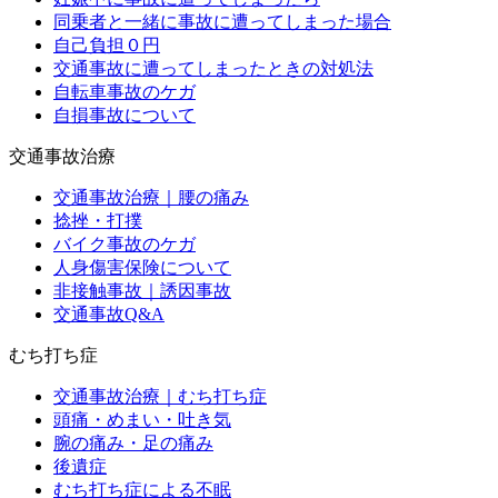
同乗者と一緒に事故に遭ってしまった場合
自己負担０円
交通事故に遭ってしまったときの対処法
自転車事故のケガ
自損事故について
交通事故治療
交通事故治療｜腰の痛み
捻挫・打撲
バイク事故のケガ
人身傷害保険について
非接触事故｜誘因事故
交通事故Q&A
むち打ち症
交通事故治療｜むち打ち症
頭痛・めまい・吐き気
腕の痛み・足の痛み
後遺症
むち打ち症による不眠