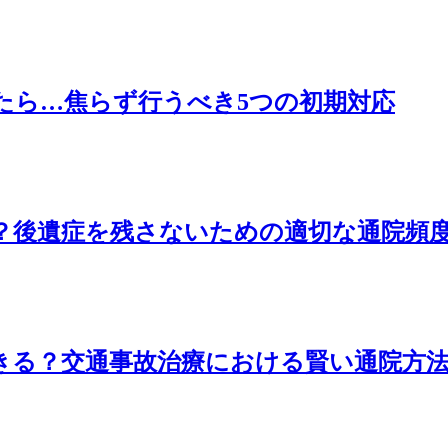
たら…焦らず行うべき5つの初期対応
？後遺症を残さないための適切な通院頻
きる？交通事故治療における賢い通院方