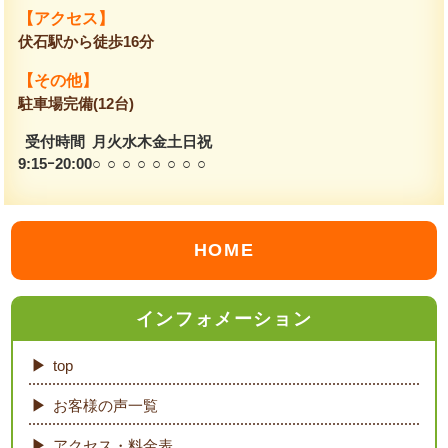
【アクセス】
伏石駅から徒歩16分
【その他】
駐車場完備(12台)
受付時間
月
火
水
木
金
土
日
祝
9:15ｰ20:00
○
○
○
○
○
○
○
○
HOME
インフォメーション
top
お客様の声一覧
アクセス・料金表